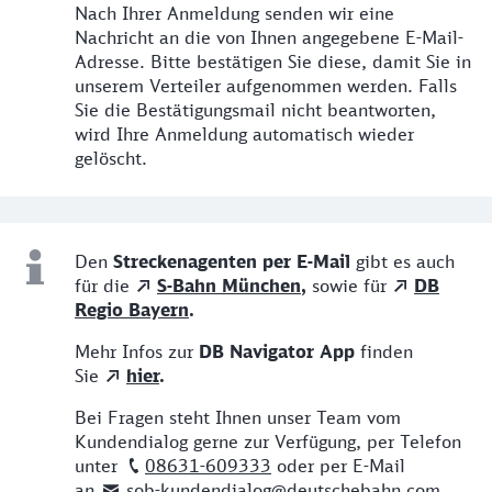
Nach Ihrer Anmeldung senden wir eine
Nachricht an die von Ihnen angegebene E-Mail-
Adresse. Bitte bestätigen Sie diese, damit Sie in
unserem Verteiler aufgenommen werden. Falls
Sie die Bestätigungsmail nicht beantworten,
wird Ihre Anmeldung automatisch wieder
gelöscht.
Weitere Infos
Den
Streckenagenten per E-Mail
gibt es auch
für die
S-Bahn München
,
sowie für
DB
Regio Bayern
.
Mehr Infos zur
DB Navigator App
finden
Sie
hier
.
Bei Fragen steht Ihnen unser Team vom
Kundendialog gerne zur Verfügung, per Telefon
unter
08631-609333
oder per E-Mail
an
sob-kundendialog@deutschebahn.com
.