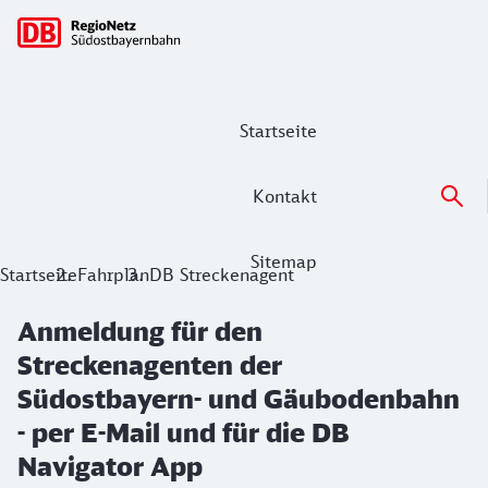
Hauptnavigation
Startseite
Kontakt
Sitemap
Anmeldung für den Streckenagenten d
Startseite
Fahrplan
DB Streckenagent
Auf dieser Seite können Sie kostenfrei den Streckenagenten
Anmeldung für den
Streckenagenten der
Südostbayern- und Gäubodenbahn
- per E-Mail und für die DB
Navigator App