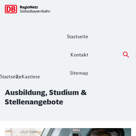
Hauptnavigation
Startseite
Kontakt
Sitemap
Ausbildung, Studium & Stellenangebo
Startseite
Karriere
Ausbildung, Studium &
Stellenangebote