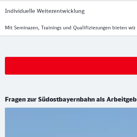
Individuelle Weiterentwicklung
Mit Seminaren, Trainings und Qualifizierungen bieten wir 
Details zur individuellen Weiterentwicklung
Link zu den Quereinstiegsstellen bei der S
Fragen zur Südostbayernbahn als Arbeitgeb