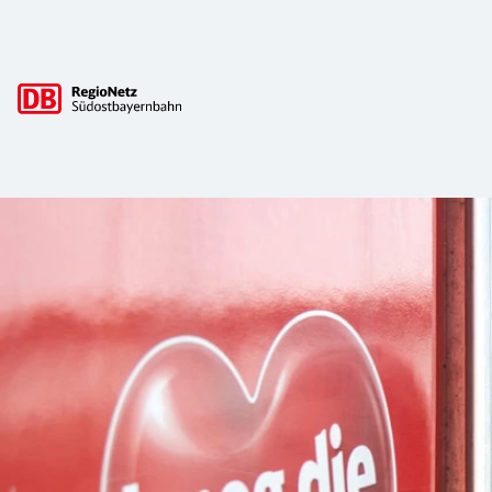
Hauptnavigation
Unsere Benefits - die SOB als Arbeitg
Die Beschäftigten der Südostbayernbahn profitieren von zah