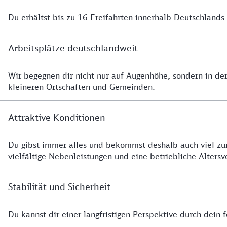
Du erhältst bis zu 16 Freifahrten innerhalb Deutschlands
Details zu Freifahrten
Arbeitsplätze deutschlandweit
Wir begegnen dir nicht nur auf Augenhöhe, sondern in de
Details zu Arbeitsplätzen
kleineren Ortschaften und Gemeinden.
Attraktive Konditionen
Du gibst immer alles und bekommst deshalb auch viel zur
Details zu den Konditionen
vielfältige Nebenleistungen und eine betriebliche Altersv
Stabilität und Sicherheit
Du kannst dir einer langfristigen Perspektive durch dein f
Details zu Stabilität und Sicherheit