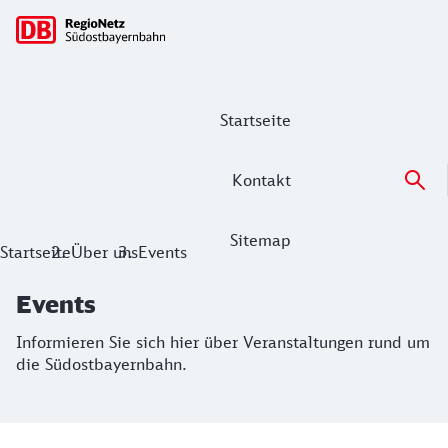
Hauptnavigation
Startseite
Kontakt
Sitemap
Events
Startseite
Über uns
Events
Informieren Sie sich hier über Veranstaltungen rund um di
Events
Informieren Sie sich hier über Veranstaltungen rund um
die Südostbayernbahn.
Die nächsten Events im Überblick