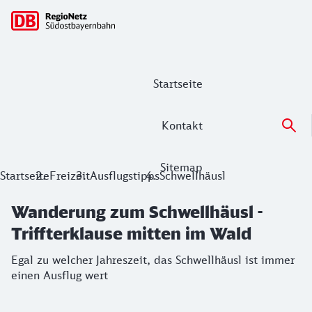
Hauptnavigation
Startseite
Kontakt
Sitemap
Wanderung zum Schwellhäusl - Triffte
Startseite
Freizeit
Ausflugstipps
Schwellhäusl
Egal zu welcher Jahreszeit, das Schwellhäusl ist immer eine
Wanderung zum Schwellhäusl -
Triffterklause mitten im Wald
Egal zu welcher Jahreszeit, das Schwellhäusl ist immer
einen Ausflug wert